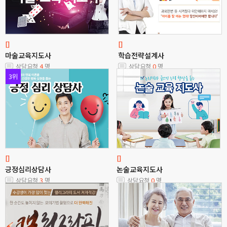
[]
[]
마술교육지도사
학습전략설계사
상담요청
4
명
상담요청
0
명
3위
[]
[]
긍정심리상담사
논술교육지도사
상담요청
3
명
상담요청
0
명