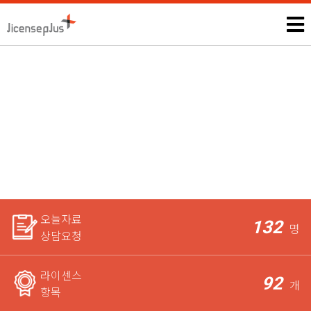
가족심리상담사
모든 자격증, 공무원과 관련된 시험정보 및 상담은 본인에게만 제
공되며,
라이센스 전문가가 꼼꼼하게 체크한 후 요청자에게
가장 적합한 상담을 도와드립니다.
오늘자료
132
명
상담요청
라이센스
92
개
항목