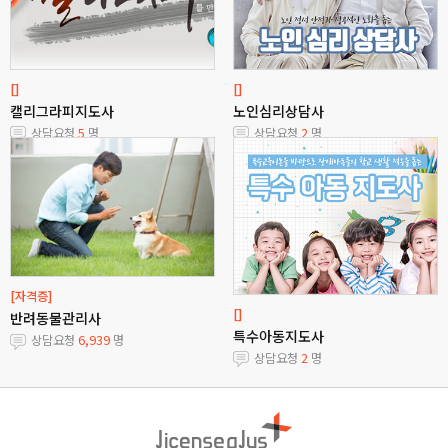
[]
[]
캘리그라피지도사
노인심리상담사
상담요청
5
명
상담요청
2
명
[자격증]
[]
반려동물관리사
특수아동지도사
상담요청
6,939
명
상담요청
2
명