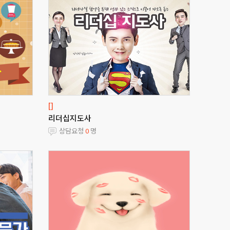
[]
리더십지도사
상담요청
0
명