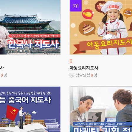
3위
[]
사
아동요리지도사
청
0
명
상담요청
0
명