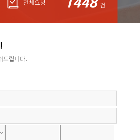
1448
전체요청
건
!
해드립니다.