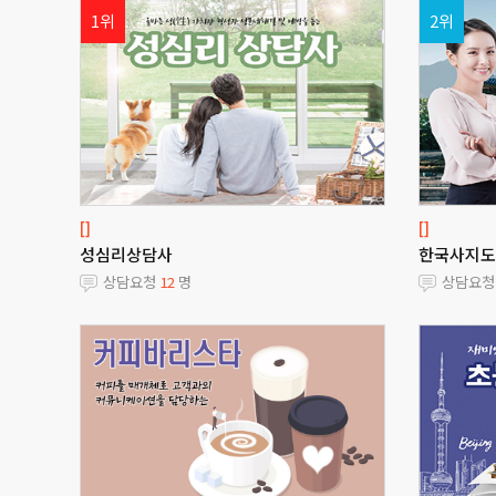
1위
2위
[]
[]
성심리상담사
한국사지도
상담요청
12
명
상담요