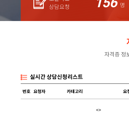
156
명
상담요청
자격증 정