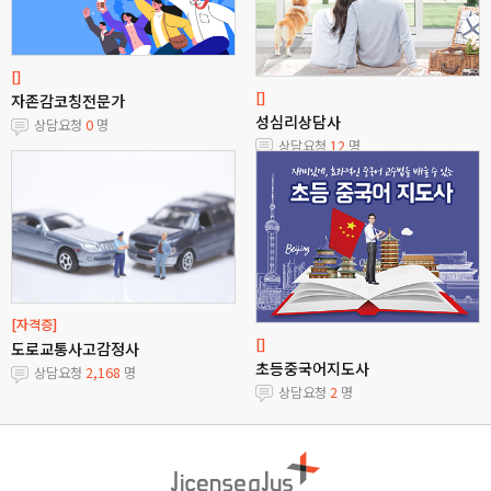
[]
[]
자존감코칭전문가
성심리상담사
상담요청
0
명
상담요청
12
명
[자격증]
[]
도로교통사고감정사
초등중국어지도사
상담요청
2,168
명
상담요청
2
명