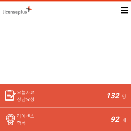
성심리상담사
모든 자격증, 공무원과 관련된 시험정보 및 상담은 본인에게만 제
공되며,
라이센스 전문가가 꼼꼼하게 체크한 후 요청자에게
가장 적합한 상담을 도와드립니다.
오늘자료
132
명
상담요청
라이센스
92
개
항목