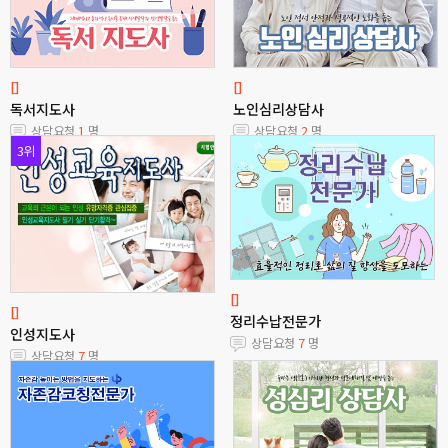
[]
[]
독서지도사
노인심리상담사
상담요청
1
명
상담요청
2
명
3위
[]
[]
정리수납전문가
인성지도사
상담요청
7
명
상담요청
7
명